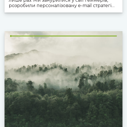
лише раз. Ми занурилися у світ геймерів,
розробили персоналізовану e-mail стратегію
та гейміфікацію, щоб повернути клієнтів і
сформувати їхню лояльність.