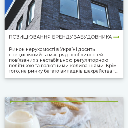
ПОЗИЦІЮВАННЯ БРЕНДУ ЗАБУДОВНИКА
Ринок нерухомості в Україні досить
специфічний та має ряд особливостей
пов’язаних з нестабільною регуляторною
політикою та валютними коливаннями. Крім
того, на ринку багато випадків шахрайства та
ошуканих покупців/інвесторів в нерухомість.
Водночас на ринку є кілька дуже потужних
гравців, як за рівнем знання серед цільової
аудиторії, так і за долею ринку.