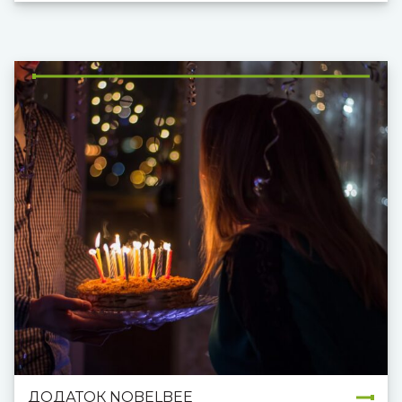
маркетингової стратегії компанії нашою
задачею була розробка лаконічного
інформаційного сайту, що презентував би
переваги та послуги компанії та забезпечив
генерацію запитів від потенційних клієнтів
(лідів).
ДОДАТОК NOBELBEE