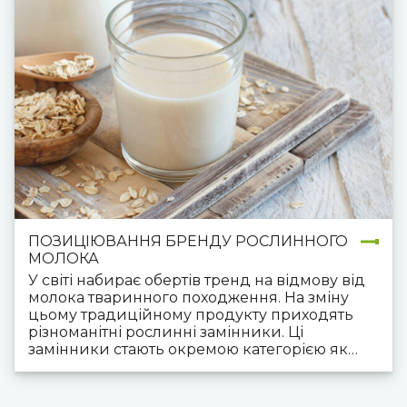
ПОЗИЦІЮВАННЯ БРЕНДУ РОСЛИННОГО
МОЛОКА
У світі набирає обертів тренд на відмову від
молока тваринного походження. На зміну
цьому традиційному продукту приходять
різноманітні рослинні замінники. Ці
замінники стають окремою категорією як
для людей, що за станом здоров’я вимушені
відмовитись від тваринного молока, так і для
тих хто споживає рослинне молоко так само