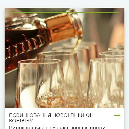
як і тваринне. Основними видами
рослинного молока є мигдальне, соєве,
кокосове та інші. Однак останнім часом,
найбільші темпи зростання темпів
споживання демонструє вівсяне молоко.
Осередком зростання цього тренду є США,
що є одним з найбільших споживацьких
ринків світу і де є багато аудиторії, що
постійно шукає нові продукти та готова
відкривати цілі нові категорії. Не зважаючи
на те, що категорія досить нова, на ринку вже
існує багато потужних конкурентів.
ПОЗИЦІЮВАННЯ НОВОЇ ЛІНІЙКИ
КОНЬЯКУ
Ринок коньяків в Україні зростає попри