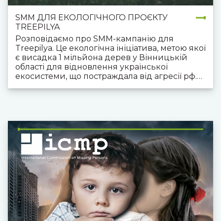
SMM ДЛЯ ЕКОЛОГІЧНОГО ПРОЄКТУ
TREEPILYA
Розповідаємо про SMM-кампанію для
Treepilya. Це екологічна ініціатива, метою якої
є висадка 1 мільйона дерев у Вінницькій
області для відновлення української
екосистеми, що постраждала від агресії рф.
Ми зосередились на підвищенні обізнаності
про екологічну шкоду, спричинену
бойовими діями, та залученні підтримки від
компаній, інфлюенсерів та міжнародної
аудиторії.