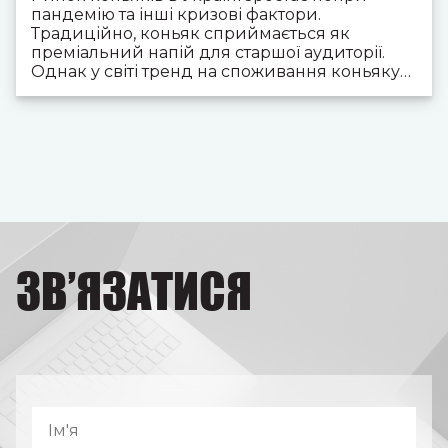
пандемію та інші кризові фактори.
Традиційно, коньяк сприймається як
преміальний напій для старшої аудиторії.
Однак у світі тренд на споживання коньяку
серед молодших споживачів вже давно
розвивається і бренди випускають нові
лінійки продукції, що відповідає потребам
цієї аудиторії. До нас звернувся один з
найбільших виробників коньяків в Україні,
що поставив собі за мету вивести на ринок
новий бренд і зайняти нішу серед
молодшого сегмента споживачів, щоб
розширити долю ринку.
ЗВ’ЯЗАТИСЯ