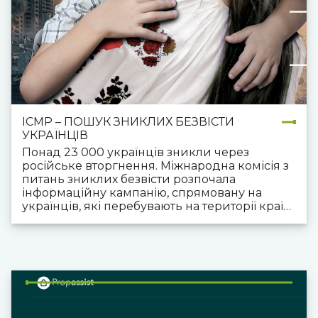
ICMP – ПОШУК ЗНИКЛИХ БЕЗВІСТИ
УКРАЇНЦІВ
Понад 23 000 українців зникли через
російське вторгнення. Міжнародна комісія з
питань зниклих безвісти розпочала
інформаційну кампанію, спрямовану на
українців, які перебувають на території країн
Європи. Задачами кампанії було побудувати
знання про діяльність МКЗБ та залучити сім’ї
зниклих повідомляти про своїх родичів.