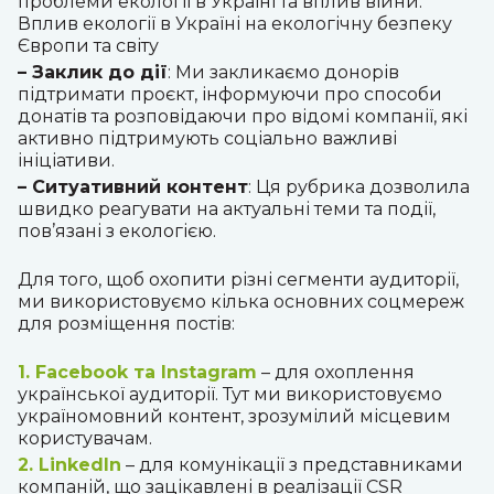
проблеми екології в Україні та вплив війни.
Вплив екології в Україні на екологічну безпеку
Європи та світу
– Заклик до дії
: Ми закликаємо донорів
підтримати проєкт, інформуючи про способи
донатів та розповідаючи про відомі компанії, які
активно підтримують соціально важливі
ініціативи.
– Ситуативний контент
: Ця рубрика дозволила
швидко реагувати на актуальні теми та події,
пов’язані з екологією.
Для того, щоб охопити різні сегменти аудиторії,
ми використовуємо кілька основних соцмереж
для розміщення постів:
1. Facebook та Instagram
– для охоплення
української аудиторії. Тут ми використовуємо
україномовний контент, зрозумілий місцевим
користувачам.
2. LinkedIn
– для комунікації з представниками
компаній, що зацікавлені в реалізації CSR