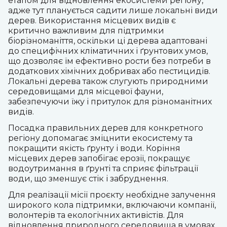
етапом для відновлення екосистеми регіону,
адже тут планується садити лише локальні види
дерев. Використання місцевих видів є
критично важливим для підтримки
біорізноманіття, оскільки ці дерева адаптовані
до специфічних кліматичних і ґрунтових умов,
що дозволяє їм ефективно рости без потреби в
додаткових хімічних добривах або пестицидів.
Локальні дерева також слугують природними
середовищами для місцевої фауни,
забезпечуючи їжу і притулок для різноманітних
видів.
Посадка правильних дерев для конкретного
регіону допомагає зміцнити екосистему та
покращити якість ґрунту і води. Коріння
місцевих дерев запобігає ерозії, покращує
водоутримання в ґрунті та сприяє фільтрації
води, що зменшує стік і забруднення
.
Для реалізації місії проєкту необхідне залучення
широкого кола підтримки, включаючи компанії,
волонтерів та екологічних активістів. Для
відновлення природного середовища в умовах,