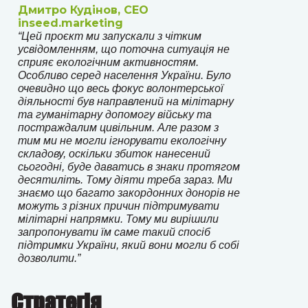
Дмитро Кудінов, CEO
inseed.marketing
“Цей проєкт ми запускали з чітким
усвідомленням, що поточна ситуація не
сприяє екологічним активностям.
Особливо серед населення України. Було
очевидно що весь фокус волонтерської
діяльності був направлений на мілітарну
та гуманітарну допомогу війську та
постраждалим цивільним. Але разом з
тим ми не могли ігнорувати екологічну
складову, оскільки збиток нанесений
сьогодні, буде даватись в знаки протягом
десятиліть. Тому діяти треба зараз. Ми
знаємо що багато закордонних донорів не
можуть з різних причин підтримувати
мілітарні напрямки. Тому ми вирішили
запропонувати їм саме такий споcіб
підтримки України, який вони могли б собі
дозволити.”
Стратегія