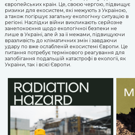
європейських країн. Це, своєю чергою, підвищує
ризики для екосистем, які межують з Україною,
а також погіршує загальну екологічну ситуацію в
регіоні. Наслідки війни викликають серйозне
занепокоєння щодо екологічної безпеки не
лише в Україні, але й за її межами, підвищуючи
вразливість до кліматичних змін і завдаючи
удару по вже ослабленій екосистемі Європи. Це
питання потребує термінового реагування для
запобігання подальшій катастрофі в екології, як
України, так і всієї Європи.