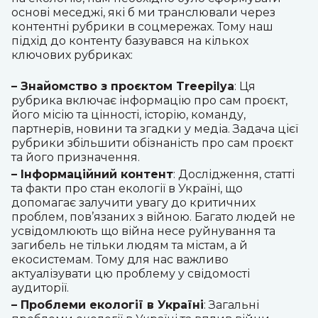
основі меседжі, які б ми транслювали через
контентні рубрики в соцмережах. Тому наш
підхід до контенту базувався на кількох
ключових рубриках:
– Знайомство з проєктом Treepilya
: Ця
рубрика включає інформацію про сам проєкт,
його місію та цінності, історію, команду,
партнерів, новини та згадки у медіа. Задача цієї
рубрики збільшити обізнаність про сам проєкт
та його призначення.
– Інформаційний контент
: Дослідження, статті
та факти про стан екології в Україні, що
допомагає залучити увагу до критичних
проблем, пов’язаних з війною. Багато людей не
усвідомлюють що війна несе руйнування та
загибель не тільки людям та містам, а й
екосистемам. Тому для нас важливо
актуалізувати цю проблему у свідомості
аудиторії.
– Проблеми екології в Україні
:
Загальні