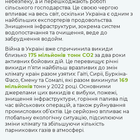
небезпеку, а й перешкоджають роботі
сільського господарства. Це своєю чергою
впливає на весь світ, оскільки Україна є одним з
найбільших експортерів продовольства.
Знищення інфраструктури, зокрема систем
водопостачання та очищення, веде до
забруднення водойм.
Війна в Україні вже спричинила викиди
близько
175 мільйонів тонн CO2
за два роки
активних бойових дій. Це перевищує річні
викиди п’яти найбільш вразливих до змін
клімату країн разом узятих: Гаїті, Сирії, Буркіна-
Фасо, Ємену та Сомалі, які разом викинули
169
мільйонів
тонн у 2022 році. Основними
джерелами цих викидів є вибухи, пожежі,
знищення інфраструктури, горіння палива під
час військових операцій, а також руйнування
промислових об’єктів. Це серйозно впливає на
глобальну екологічну ситуацію, підсилюючи
зміни клімату та збільшуючи кількість
парникових газів в атмосфері​
.