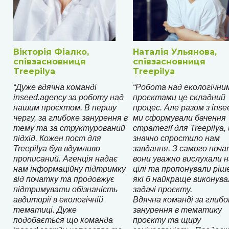
Вікторія Фіалко,
Наталія Ульянова,
співзасновниця
співзасновниця
Treepilya
Treepilya
“Дуже вдячна команді
“Робота над екологічни
inseed.agency за роботу над
проєктами це складний
нашим проєктом. В першу
процес. Але разом з inse
чергу, за глибоке занурення в
ми сформували бачення
тему та за структурований
стратегії для Treepilya,
підхід. Кожен пост для
значно спростило нам
Treepilya був вдумливо
завдання. З самого поча
прописаний. Агенція надає
вони уважно вислухали 
нам інформаційну підтримку
цілі та пропонували ріш
від початку та продовжує
які б найкраще виконува
підтримувати обізнаність
задачі проєкту.
авдиторії в екологічній
Вдячна команді за глибо
тематиці. Дуже
занурення в тематику
подобається що команда
проєкту та щиру