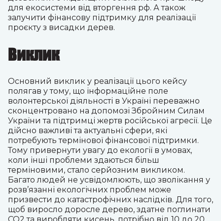
для екосистеми від вторгення рф. А також
залучити фінансову підтримку для реалізації
проєкту з висадки дерев.
Виклик
Основний виклик у реалізації цього кейсу
полягав у тому, що інформаційне поле
волонтерської діяльності в Україні переважно
сконцентровано на допомозі Збройним Силам
України та підтримці жертв російської агресії. Це
дійсно важливі та актуальні сфери, які
потребують термінової фінансової підтримки.
Тому привернути увагу до екології в умовах,
коли інші проблеми здаються більш
терміновими, стало серйозним викликом.
Багато людей не усвідомлюють, що зволікання у
розв’язанні екологічних проблем може
призвести до катастрофічних наслідків. Для того,
щоб виросло доросле дерево, здатне поглинати
CO2 та виробляти кисень, потрібно від 10 до 20