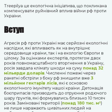
Treepilya це екологічна ініціатива, що покликана
компенсувати руйнівний вплив війни рф проти
України.
Вступ
Агресія рф проти Україні має серйозні екологічні
наслідки, які впливають як на внутрішнє
середовище країни, так і на екологію Європи в
цілому. За оцінками експертів, протягом двох
років повномасштабного вторгнення в Україну,
росія завдала клімату шкоди на суму
понад 32
мільярди доларів
. Численні пожежі через
ракетні обстріли з боку рф знищили вже
3
мільйони гектарів лісів
, які є основою
екологічного імунітету нашої країни.
Детонація
боєприпасів призводить до отруєння родючого
шару ґрунтів, які формувались близько 10 тисяч
років. Заміновані території (
понад 180 тис.
м²
)
не лише наражають цивільних людей на