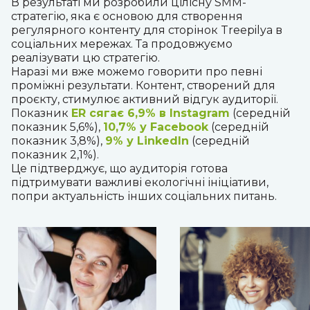
В результаті ми розробили цілісну SMM-
стратегію, яка є основою для створення
регулярного контенту для сторінок Treepilya в
соціальних мережах. Та продовжуємо
реалізувати цю стратегію.
Наразі ми вже можемо говорити про певні
проміжні результати. Контент, створений для
проєкту, стимулює активний відгук аудиторії.
Показник
ER сягає 6,9% в Instagram
(середній
показник 5,6%),
10,7% у Facebook
(середній
показник 3,8%),
9% у LinkedIn
(середній
показник 2,1%).
Це підтверджує, що аудиторія готова
підтримувати важливі екологічні ініціативи,
попри актуальність інших соціальних питань.