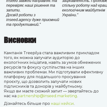
inseed завжди направляє та
зацікавленість. Продов
перевіряє наші рішення та
спільну роботу над кра
запити.
екологічним майбутнім
Досвід роботи з
України.”
inseed.agency дуже приємний
та продуктивний.”
Висновки
Кампанія Treepilya стала важливим прикладом
того, як можна залучати аудиторію до
екологічних ініціатив, навіть за умов обмежених
ресурсів та фокусу суспільства на інших
важливих проблемах. Ми підготували ефективну
платформу для подальшого просування
проєкту, що дозволить залучати нових
підписників та донорів у майбутньому.
Якщо ви маєте схожий запит
—
звертайтесь до
нас на
partnership@inseed.marketing
.
Дізнайтесь більше про
наші кейси
.