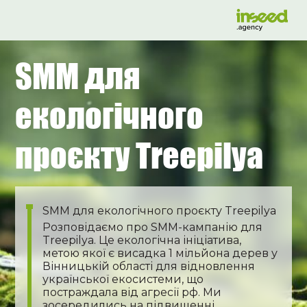
SMM для
екологічного
проєкту Treepilya
SMM для екологічного проєкту Treepilya
Розповідаємо про SMM-кампанію для
Treepilya. Це екологічна ініціатива,
метою якої є висадка 1 мільйона дерев у
Вінницькій області для відновлення
української екосистеми, що
постраждала від агресії рф. Ми
зосередились на підвищенні