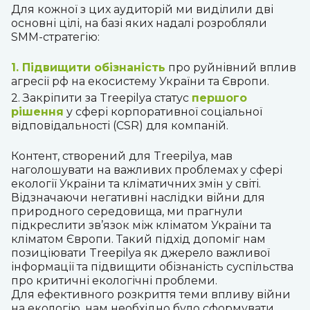
Для кожної з цих аудиторій ми виділили дві
основні цілі, на базі яких надалі розробляли
SMM-стратегію:
1. Підвищити обізнаність
про руйнівний вплив
агресії рф на екосистему України та Європи.
2. Закріпити за Treepilya статус
першого
рішення
у сфері корпоративної соціальної
відповідальності (CSR) для компаній.
Контент, створений для Treepilya, мав
наголошувати на важливих проблемах у сфері
екології України та кліматичних змін у світі.
Відзначаючи негативні наслідки війни для
природного середовища, ми прагнули
підкреслити зв’язок між кліматом України та
кліматом Європи. Такий підхід допоміг нам
позиціювати Treepilya як джерело важливої
інформації та підвищити обізнаність суспільства
про критичні екологічні проблеми.
Для ефективного розкриття теми впливу війни
на екологію, нам необхідно було сформувати