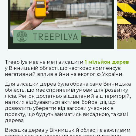
Treepilya має на меті висадити
1 мільйон дерев
у Вінницькій області, що частково компенсує
негативний вплив війни на екологію України.
Для висадки дерев була обрана саме Вінницька
область, що має сприятливі умови для розвитку
лісів. Регіон достатньо віддалений від територій,
на яких відбуваються активні бойові дії, що
дозволить уберегти від загрози учасників
проєкту, що будуть займатись висадкою, та самі
дерева.
Висадка дерев у Вінницькій області є важливим