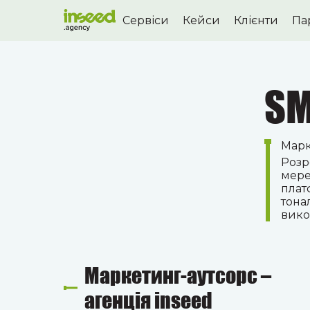
Сервіси
Кейси
Клієнти
Па
SM
Марк
Розр
мере
плат
тона
вико
Маркетинг-аутсорс –
агенція inseed