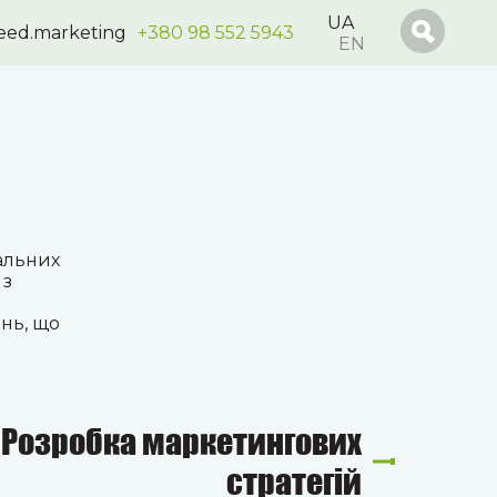
UA
seed.marketing
+380 98 552 5943
EN
іальних
 з
ень, що
Розробка маркетингових
стратегій