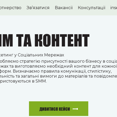
ртнерство
Зв’язатися
Вакансії
Консультації
in
M ТА КОНТЕНТ
етинг у Соціальних Мережах
обляємо стратегію присутності вашого бізнесу в соц
жах та виготовляємо необхідний контент для кожної
форм. Визначаємо правила комунікації, стилістику,
льність та загальні вимоги до матеріалів та повідомл
ристовуються в SMM.
ДИВИТИСЯ КЕЙСИ