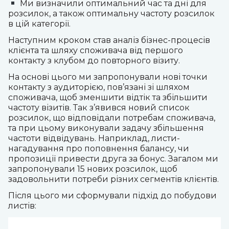
Ми визначили оптимальний час та дні для
розсилок, а також оптимальну частоту розсилок
в цій категорії.
Наступним кроком став аналіз бізнес-процесів
клієнта та шляху споживача від першого
контакту з клубом до повторного візиту.
На основі цього ми запропонували нові точки
контакту з аудиторією, пов’язані зі шляхом
споживача, щоб зменшити відтік та збільшити
частоту візитів. Так з’явився новий список
розсилок, що відповідали потребам споживача,
та при цьому виконували задачу збільшення
частоти відвідувань. Наприклад, листи-
нагадування про поповнення балансу, чи
пропозиції привести друга за бонус. Загалом ми
запропонували 15 нових розсилок, щоб
задовольнити потреби різних сегментів клієнтів.
Після цього ми сформували підхід до побудови
листів: