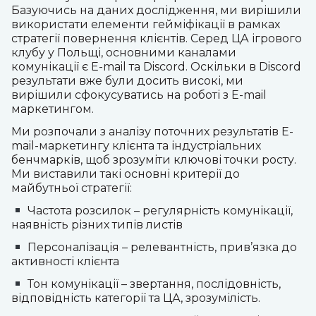
Базуючись на даних дослідження, ми вирішили
використати елементи гейміфікації в рамках
стратегії повернення клієнтів. Серед ЦА ігрового
клубу у Польщі, основними каналами
комунікації є E-mail та Discord. Оскільки в Discord
результати вже були досить високі, ми
вирішили сфокусуватись на роботі з E-mail
маркетингом.
Ми розпочали з аналізу поточних результатів E-
mail-маркетингу клієнта та індустріальних
бенчмарків, щоб зрозуміти ключові точки росту.
Ми виставили такі основні критерії до
майбутньої стратегії:
Частота розсилок – регулярність комунікації,
наявність різних типів листів
Персоналізація – релевантність, прив’язка до
активності клієнта
Тон комунікації – звертання, послідовність,
відповідність категорії та ЦА, зрозумілість.