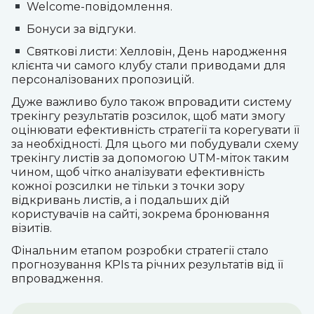
Welcome-повідомлення.
Бонуси за відгуки.
Святкові листи: Хелловін, День народження
клієнта чи самого клубу стали приводами для
персоналізованих пропозицій.
Дуже важливо було також впровадити систему
трекінгу результатів розсилок, щоб мати змогу
оцінювати ефективність стратегії та корегувати її
за необхідності. Для цього ми побудували схему
трекінгу листів за допомогою UTM-міток таким
чином, щоб чітко аналізувати ефективність
кожної розсилки не тільки з точки зору
відкривань листів, а і подальших дій
користувачів на сайті, зокрема бронювання
візитів.
Фінальним етапом розробки стратегії стало
прогнозування KPIs та річних результатів від її
впровадження.