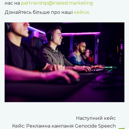
нас на
partnership@inseed.marketing
Дізнайтесь більше про наші
кейси
.
Наступний кейс
Кейс: Рекламна кампанія Genocide Speech