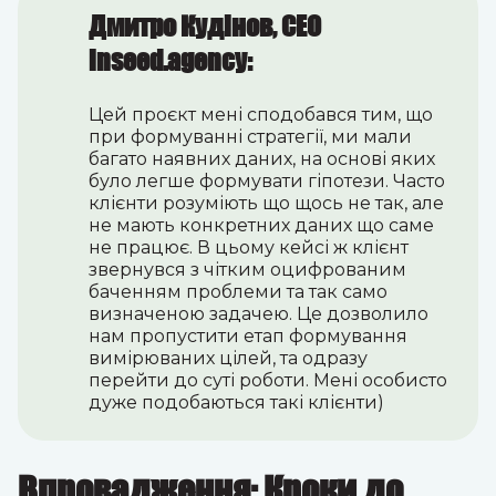
Дмитро Кудінов, CEO
inseed.agency:
Цей проєкт мені сподобався тим, що
при формуванні стратегії, ми мали
багато наявних даних, на основі яких
було легше формувати гіпотези. Часто
клієнти розуміють що щось не так, але
не мають конкретних даних що саме
не працює. В цьому кейсі ж клієнт
звернувся з чітким оцифрованим
баченням проблеми та так само
визначеною задачею. Це дозволило
нам пропустити етап формування
вимірюваних цілей, та одразу
перейти до суті роботи. Мені особисто
дуже подобаються такі клієнти)
Впровадження: Кроки до