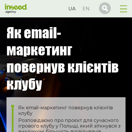
UA
EN
Як email-
маркетинг
повернув клієнтів
клубу
Як email-маркетинг повернув клієнтів
клубу
Розповідаємо про проєкт для сучасного
ігрового клубу у Польщі, який зіткнувся з
викликом: більшість відвідувачів