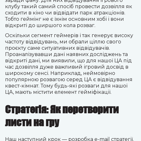
заради фану. Для них відвідування ігрового
клубу такий самий спосіб провести дозвілля як
сходити в кіно чи відвідати парк атракціонів.
Тобто геймінг не є їхнім основним хобі і вони
відкриті до ширшого кола розваг.
Оскільки сегмент геймерів і так генерує високу
частоту відвідувань, ми обрали ціллю свого
проєкту саме ситуативних відвідувачів.
Проаналізувавши дані наявних досліджень та
відкриті дані, ми виявили, що для нашої ЦА під
час дозвілля дуже важливий ігровий досвід в
широкому сенсі. Наприклад, неймовірно
популярною розвагою серед ЦА є відвідування
квест-кімнат. Тому будь-які розваги для нашої
ЦА, мають містити елемент гейміфікації.
Стратегія: Як перетворити
листи на гру
Наш наступний крок — розробка e-mail стратегії.