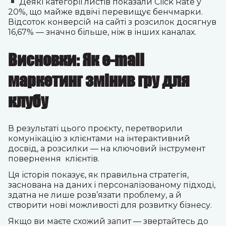
Деякі категорії листів показали Click Rate у
20%, що майже вдвічі перевищує бенчмарки.
Відсоток конверсій на сайті з розсилок досягнув
16,67% — значно більше, ніж в інших каналах.
Висновки: Як e-mail
маркетинг змінив гру для
клубу
В результаті цього проєкту, перетворили
комунікацію з клієнтами на інтерактивний
досвід, а розсилки — на ключовий інструмент
повернення клієнтів.
Ця історія показує, як правильна стратегія,
заснована на даних і персоналізованому підході,
здатна не лише розв’язати проблему, а й
створити нові можливості для розвитку бізнесу.
Якщо ви маєте схожий запит — звертайтесь до