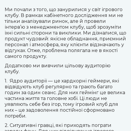
Ми почали з того, що занурилися у світ ігрового
клубу. В рамках кабінетного дослідження ми не
тільки аналізували ринок, але й провели
інтерв’ю з менеджментом клубу, щоб зрозуміти
їхні сильні сторони та виклики. Ми дізналися, що
продукт чудовий: якісне обладнання, приємний
персонал і атмосфера, яку клієнти відзначають у
відгуках. Отже, проблема полягала не в якості
самого продукту.
Додатково ми вивчили цільову аудиторію
клубу.
1. Ядро аудиторії — це хардкорні геймери, які
відвідують клуб регулярно та грають багато
годин за один сеанс. Для них геймінг це велика
частина життя та головне хобі. Ці люди не
уявляють себе без ігор, тому ігровий клуб для
них – це задоволення постійної сформовано
потреби.
2. Ситуативні гравці, які приходять пограти