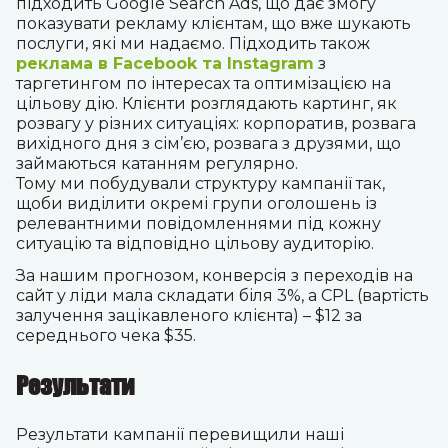
підходить Google Search Ads, що дає змогу
показувати рекламу клієнтам, що вже шукають
послуги, які ми надаємо. Підходить також
реклама в Facebook та Instagram
з
таргетингом по інтересах та оптимізацією на
цільову дію. Клієнти розглядають картинг, як
розвагу у різних ситуаціях: корпоратив, розвага
вихідного дня з сім’єю, розвага з друзями, що
займаються катанням регулярно.
Тому ми побудували структуру кампанії так,
щоби виділити окремі групи оголошень із
релевантними повідомленнями під кожну
ситуацію та відповідно цільову аудиторію.
За нашим прогнозом, конверсія з переходів на
сайт у ліди мала складати біля 3%, а CPL (вартість
залучення зацікавленого клієнта) – $12 за
середнього чека $35.
Результати
Результати кампанії перевищили наші