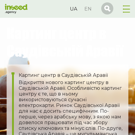
UA
EN
Картинг центр в
Саудівській Аравії
Картинг центр в Саудівській Аравії
Відкриття нового картинг центру в
Саудівській Аравії. Особливістю картинг
центру є те, що в ньому
використовуються сучасні
електрокарти. Ринок Саудівської Аравії
для нас є досить специфічним. По-
перше, через арабську мову, з якою нам
довелося працювати під час збору
списку ключових та мінус слів. По-друге,
Саудівська Аравія – це мусульманська