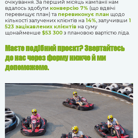
очікування. За перший місяць кампанії нам
вдалось здобути
конверсію 7%
(що вдвічі
перевищує план) та
перевиконує план
щодо
кількості залучених клієнтів на
14%
, залучивши
1
523 зацікавлених клієнтів
на суму
щонайменше
$53 300
з плановою вартістю ліда.
Маєте подібний проєкт? Звертайтесь
до нас через форму нижче й ми
допоможемо.