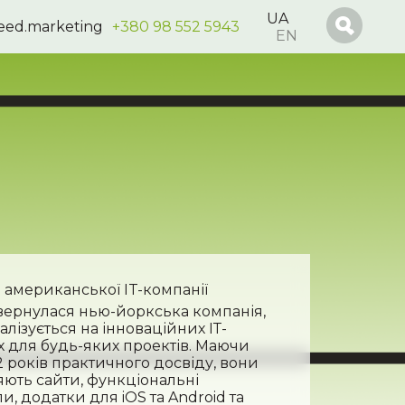
UA
seed.marketing
+380 98 552 5943
EN
американської IT-компанії
вернулася нью-йоркська компанія,
алізується на інноваційних ІТ-
 для будь-яких проектів. Маючи
2 років практичного досвіду, вони
ють сайти, функціональні
и, додатки для iOS та Android та