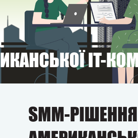
АНСЬКОЇ IT-КОМПА
SMM-РІШЕННЯ