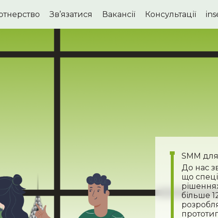
ртнерство
Зв’язатися
Вакансії
Консультації
in
SMM для 
До нас з
що спеці
рішеннях
більше 1
розробля
прототип