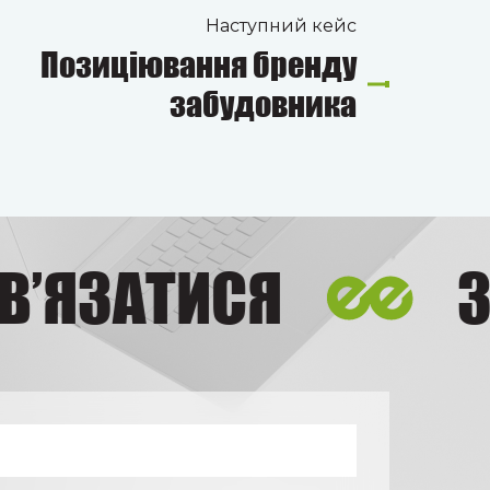
Наступний кейс
Позиціювання бренду
забудовника
ЯЗАТИСЯ
ЗВ’