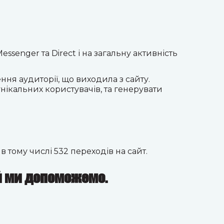
senger та Direct і на загальну активність
ня аудиторії, що виходила з сайту.
нікальних користувачів, та генерувати
в тому числі
532 переходів
на сайт
.
й ми допоможемо.