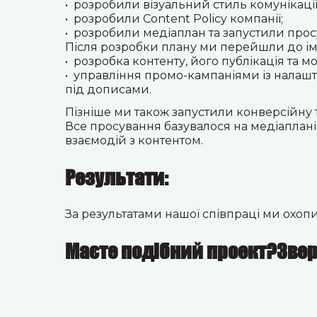
• розробили візуальний стиль комунікаці
• розробили Content Policy компанії;
• розробили медіаплан та запустили просу
Після розробки плану
ми перейшли до ім
• розробка контенту, його публікація та м
• управління промо-кампаніями із налашту
під дописами.
Пізніше ми також запустили конверсійну 
Все просування базувалося на медіаплані
взаємодій з контентом.
Результати:
За результатами нашої співпраці ми
охопи
Маєте подібний проект?Звер