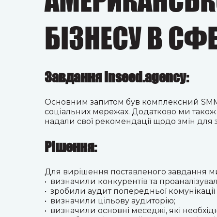
АМЕРИКАНСЬК
БІЗНЕСУ В СФЕ
Завдання inseed.agency:
Основним запитом був комплексний SMM 
соціальних мережах. Додатково ми також
надали свої рекомендації щодо змін для 
Рішення:
Для вирішення поставленого завдання
м
• визначили конкурентів та проаналізувал
• зробили аудит попередньої комунікації 
• визначили цільову аудиторію;
• визначили основні меседжі, які необхі