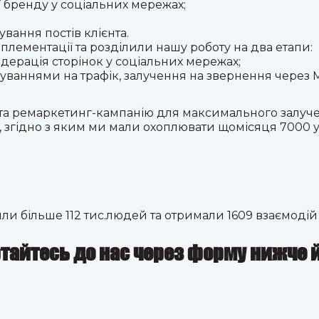
ї бренду у соціальних мережах;
вання постів клієнта.
плементації
та розділили нашу роботу на два етапи:
одерація сторінок у соціальних мережах;
ваннями на трафік, залучення на звернення через Mes
та ремаркетинг-кампанію для максимального залучен
, згідно з яким ми мали охоплювати щомісяця 7000 у
ли більше 112 тис.людей
та
отримали 1609 взаємодій
тайтесь до нас через форму нижче 